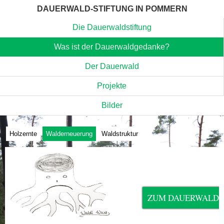
DAUERWALD-STIFTUNG IN POMMERN
Die Dauerwaldstiftung
Was ist der Dauerwaldgedanke?
lassenwald vs. Dauerwald
Der Dauerwald
Projekte
Bilder
Holzernte
Walderneuerung
Waldstruktur
ZUM DAUERWALD