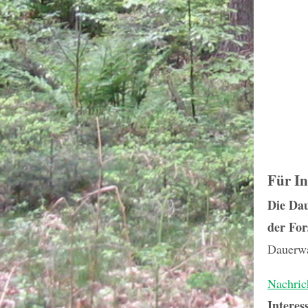
Für In
Die Dau
der For
Dauerwa
Nachric
Interes