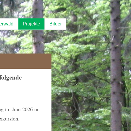
erwald
Projekte
Bilder
folgende
ng im Juni 2026 in
xkursion.