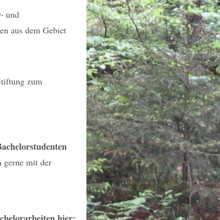
r- und
gen aus dem Gebiet
Stiftung zum
Bachelorstudenten
n gerne mit der
chelorarbeiten hier: