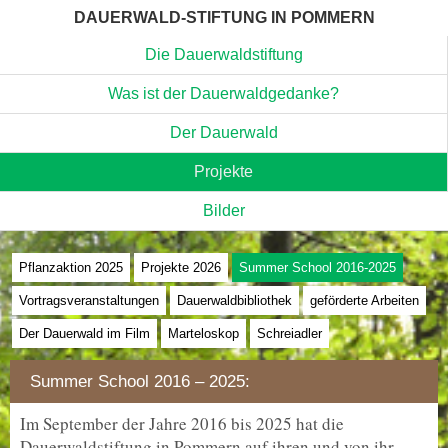
DAUERWALD-STIFTUNG IN POMMERN
Die Dauerwaldstiftung
Was ist der Dauerwaldgedanke?
Der Dauerwald
Projekte
Bilder
Pflanzaktion 2025
Projekte 2026
Summer School 2016-2025
Vortragsveranstaltungen
Dauerwaldbibliothek
geförderte Arbeiten
Der Dauerwald im Film
Marteloskop
Schreiadler
Summer School 2016 – 2025:
Im September der Jahre 2016 bis 2025 hat die
Dauerwaldstiftung in Pommern auf ihren und von ihr